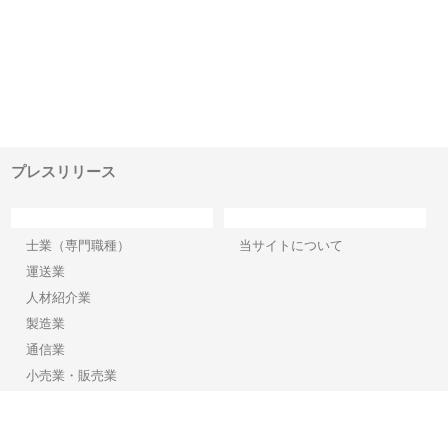
ｎｙ
株式会社アセットイノベーショ
庭楽株式会社が知多半島と三河
株
でき
ンのワンルーム投資で始める資
と名古屋で叶える理想の外構空
で
産形成と老後準備
間
プレスリリース
カテゴリー
サイト情報
士業（専門職種）
当サイトについて
運送業
人材紹介業
製造業
通信業
小売業・販売業
その他業種
Copyright©2026【プレスリリース】 All Rights reserved.